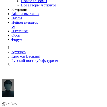
Новые альбомы
Все авторы Артклуба
Интерактив
Афиша выставок
Пазлы
Нейрогенератор
🔥
Пятнашки
Обои
Форум
Артклуб
Кротков Василий
Русский пост-кубофутуризм
@krotkov