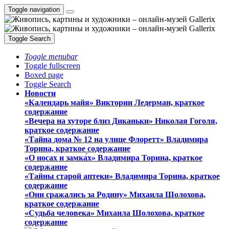
Toggle navigation
Toggle Search
Toggle menubar
Toggle fullscreen
Boxed page
Toggle Search
Новости
«Календарь майя» Виктории Ледерман, краткое
содержание
«Вечера на хуторе близ Диканьки» Николая Гоголя,
краткое содержание
«Тайна дома № 12 на улице Флоретт» Владимира
Торина, краткое содержание
«О носах и замка́х» Владимира Торина, краткое
содержание
«Тайны старой аптеки» Владимира Торина, краткое
содержание
«Они сражались за Родину» Михаила Шолохова,
краткое содержание
«Судьба человека» Михаила Шолохова, краткое
содержание